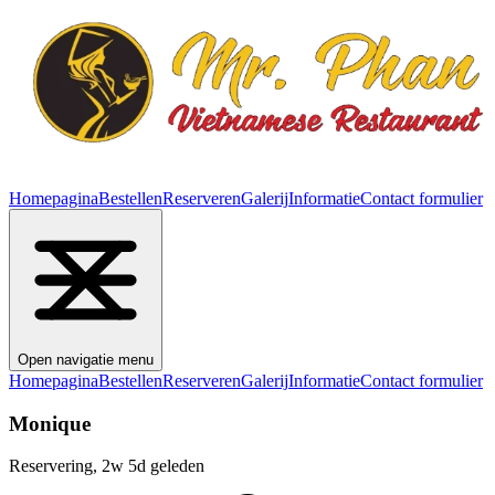
Homepagina
Bestellen
Reserveren
Galerij
Informatie
Contact formulier
Open navigatie menu
Homepagina
Bestellen
Reserveren
Galerij
Informatie
Contact formulier
Monique
Reservering, 2w 5d geleden