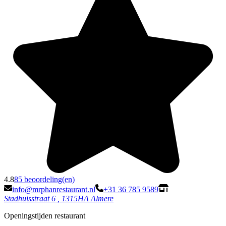
4.8
85 beoordeling(en)
info@mrphanrestaurant.nl
+31 36 785 9589
Stadhuisstraat 6 , 1315HA Almere
Openingstijden restaurant